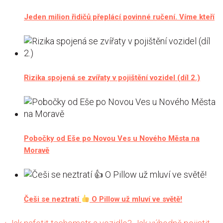
Jeden milion řidičů přeplácí povinné ručení. Víme kteří
Rizika spojená se zvířaty v pojištění vozidel (díl 2.)
Pobočky od Eše po Novou Ves u Nového Města na
Moravě
Češi se neztratí
O Pillow už mluví ve světě!