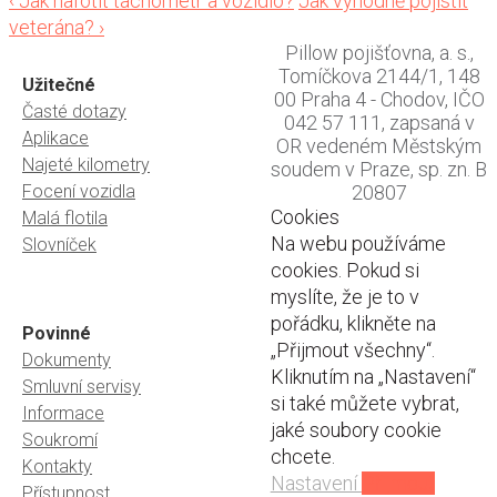
Post
‹
Jak nafotit tachometr a vozidlo?
Jak výhodně pojistit
veterána?
›
navigation
Pillow pojišťovna, a. s.,
Tomíčkova 2144/1, 148
Užitečné
00 Praha 4 - Chodov, IČO
Časté dotazy
042 57 111, zapsaná v
Aplikace
OR vedeném Městským
Najeté kilometry
soudem v Praze, sp. zn. B
Focení vozidla
20807
Cookies
Malá flotila
Na webu používáme
Slovníček
cookies. Pokud si
myslíte, že je to v
pořádku, klikněte na
Povinné
„Přijmout všechny“.
Dokumenty
Kliknutím na „Nastavení“
Smluvní servisy
si také můžete vybrat,
Informace
jaké soubory cookie
Soukromí
chcete.
Kontakty
Nastavení
Přijmout
Přístupnost