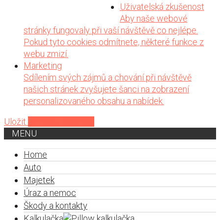
Uživatelská zkušenost
Aby naše webové
stránky fungovaly při vaší návštěvě co nejlépe.
Pokud tyto cookies odmítnete, některé funkce z
webu zmizí.
Marketing
Sdílením svých zájmů a chování při návštěvě
našich stránek zvyšujete šanci na zobrazení
personalizovaného obsahu a nabídek.
Uložit
Přijmout všechny
MENU
Home
Auto
Majetek
Úraz a nemoc
Škody a kontakty
Kalkulačka