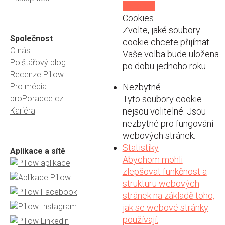
všechny
Cookies
Zvolte, jaké soubory
Společnost
cookie chcete přijímat.
O nás
Vaše volba bude uložena
Polštářový blog
po dobu jednoho roku.
Recenze Pillow
Pro média
Nezbytné
proPoradce.cz
Tyto soubory cookie
Kariéra
nejsou volitelné. Jsou
nezbytné pro fungování
webových stránek.
Statistiky
Aplikace a sítě
Abychom mohli
zlepšovat funkčnost a
strukturu webových
stránek na základě toho,
jak se webové stránky
používají.