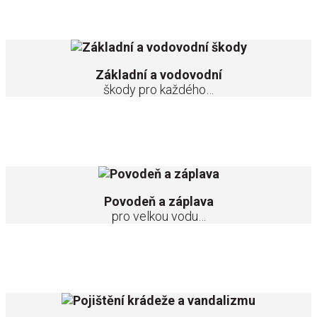
Je tu nejen pro požáry, výbuchy, vichřice, ale třeba také pro
škody způsobené vodou z prasklé trubky.
Základní a vodovodní
škody pro každého…
Není třeba znát rozdíl mezi povodní a záplavou, tento polštář
pomůže v obou případech.
Povodeň a záplava
pro velkou vodu…
Polštář pro případy, když k vám někdo přijde na návštěvu
výhradně tehdy, když nejste doma.