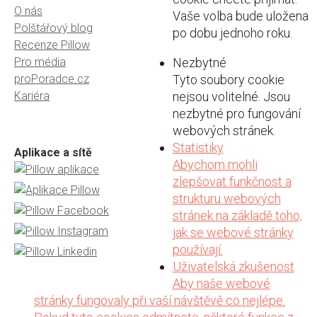
O nás
Vaše volba bude uložena
Polštářový blog
po dobu jednoho roku.
Recenze Pillow
Pro média
Nezbytné
proPoradce.cz
Tyto soubory cookie
Kariéra
nejsou volitelné. Jsou
nezbytné pro fungování
webových stránek.
Statistiky
Aplikace a sítě
Abychom mohli
zlepšovat funkčnost a
strukturu webových
stránek na základě toho,
jak se webové stránky
používají.
Uživatelská zkušenost
Aby naše webové
stránky fungovaly při vaší návštěvě co nejlépe.