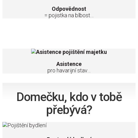
Odpovědnost
= pojistka na blbost…
Voda teče a nejde zastavit? Zabouchlé dveře nejdou otevřít?
Volejte naše krotitele domácích havárií!
Asistence
pro havarijní stav…
Domečku, kdo v tobě
přebývá?