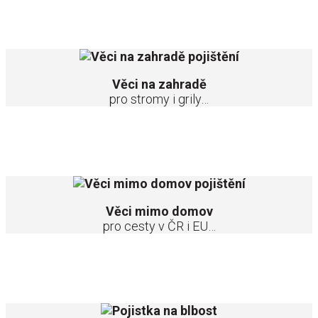
Zahrada? To máte stromy, vířivky, zahradní nábytek, jezírka,
trampolíny, robotické sekačky, …
Věci na zahradě
pro stromy i grily…
Protože váš majetek není pouze „doma“, ale nosíte ho s sebou,
vozíte autem, děti ho mají na kolejích atd.
Věci mimo domov
pro cesty v ČR i EU…
Za chyby se platí. Nemusíte ale platit vy, může za vás zaplatit
Pillow. V Česku, ale i v EU.