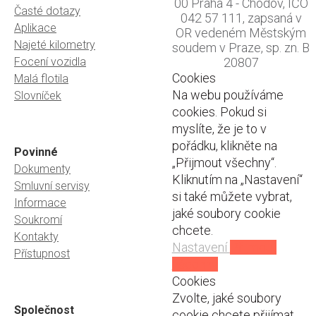
00 Praha 4 - Chodov, IČO
Časté dotazy
042 57 111, zapsaná v
Aplikace
OR vedeném Městským
Najeté kilometry
soudem v Praze, sp. zn. B
Focení vozidla
20807
Cookies
Malá flotila
Na webu používáme
Slovníček
cookies. Pokud si
myslíte, že je to v
pořádku, klikněte na
Povinné
„Přijmout všechny“.
Dokumenty
Kliknutím na „Nastavení“
Smluvní servisy
si také můžete vybrat,
Informace
jaké soubory cookie
Soukromí
chcete.
Kontakty
Nastavení
Přijmout
Přístupnost
všechny
Cookies
Zvolte, jaké soubory
Společnost
cookie chcete přijímat.