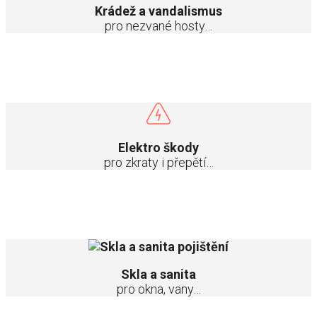
Krádež a vandalismus
pro nezvané hosty…
Základní krytí pro případ zkratu, podpětí a přepětí si můžete
rozšířit o strojní pojištění.
Elektro škody
pro zkraty i přepětí…
Stačí chvilka nepozornosti a okno, umyvadlo nebo varná deska
už nejsou. Přivedeme je zpět 🙂
Skla a sanita
pro okna, vany…