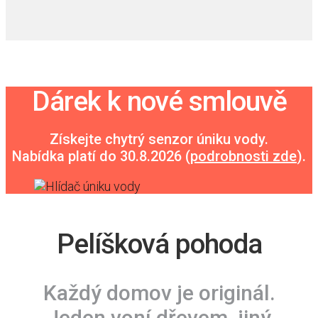
Dárek k nové smlouvě
Získejte chytrý senzor úniku vody.
Nabídka platí do 30.8.2026 (
podrobnosti zde
).
Pelíšková pohoda
Každý domov je originál.
Jeden voní dřevem, jiný