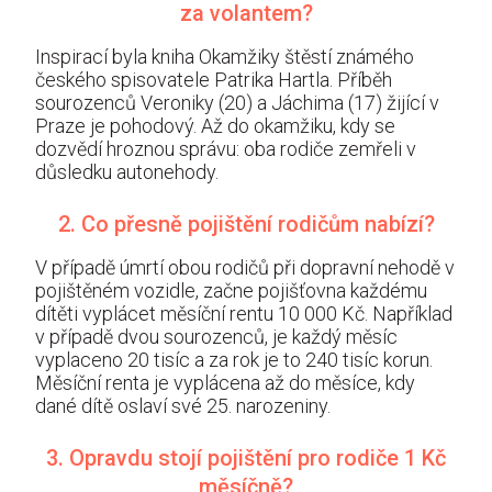
za volantem?
Inspirací byla kniha Okamžiky štěstí známého
českého spisovatele Patrika Hartla. Příběh
sourozenců Veroniky (20) a Jáchima (17) žijící v
Praze je pohodový. Až do okamžiku, kdy se
dozvědí hroznou správu: oba rodiče zemřeli v
důsledku autonehody.
2. Co přesně pojištění rodičům nabízí?
V případě úmrtí obou rodičů při dopravní nehodě v
pojištěném vozidle, začne pojišťovna každému
dítěti vyplácet měsíční rentu 10 000 Kč. Například
v případě dvou sourozenců, je každý měsíc
vyplaceno 20 tisíc a za rok je to 240 tisíc korun.
Měsíční renta je vyplácena až do měsíce, kdy
dané dítě oslaví své 25. narozeniny.
3. Opravdu stojí pojištění pro rodiče 1 Kč
měsíčně?