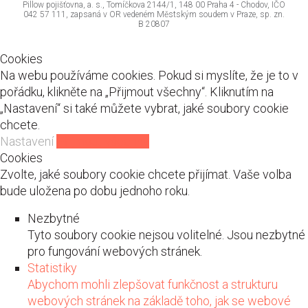
Pillow pojišťovna, a. s., Tomíčkova 2144/1, 148 00 Praha 4 - Chodov, IČO
042 57 111, zapsaná v OR vedeném Městským soudem v Praze, sp. zn.
B 20807
Cookies
Na webu používáme cookies. Pokud si myslíte, že je to v
pořádku, klikněte na „Přijmout všechny“. Kliknutím na
„Nastavení“ si také můžete vybrat, jaké soubory cookie
chcete.
Nastavení
Přijmout všechny
Cookies
Zvolte, jaké soubory cookie chcete přijímat. Vaše volba
bude uložena po dobu jednoho roku.
Nezbytné
Tyto soubory cookie nejsou volitelné. Jsou nezbytné
pro fungování webových stránek.
Statistiky
Abychom mohli zlepšovat funkčnost a strukturu
webových stránek na základě toho, jak se webové