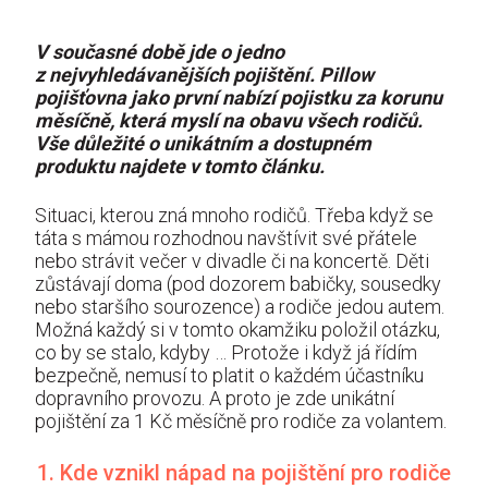
V současné době jde o jedno
z nejvyhledávanějších pojištění. Pillow
pojišťovna jako první nabízí pojistku za korunu
měsíčně, která myslí na obavu všech rodičů.
Vše důležité o unikátním a dostupném
produktu najdete v tomto článku.
Situaci, kterou zná mnoho rodičů. Třeba když se
táta s mámou rozhodnou navštívit své přátele
nebo strávit večer v divadle či na koncertě. Děti
zůstávají doma (pod dozorem babičky, sousedky
nebo staršího sourozence) a rodiče jedou autem.
Možná každý si v tomto okamžiku položil otázku,
co by se stalo, kdyby … Protože i když já řídím
bezpečně, nemusí to platit o každém účastníku
dopravního provozu. A proto je zde unikátní
pojištění za 1 Kč měsíčně pro rodiče za volantem.
1. Kde vznikl nápad na pojištění pro rodiče