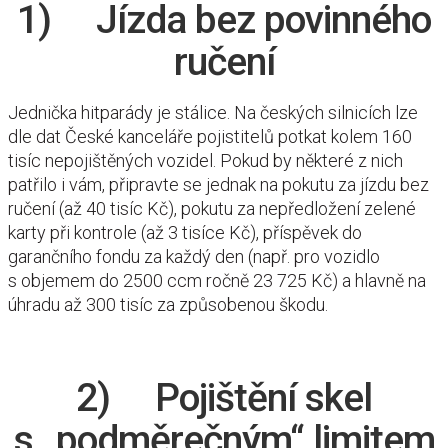
1) Jízda bez povinného
ručení
Jednička hitparády je stálice. Na českých silnicích lze
dle dat České kanceláře pojistitelů potkat kolem 160
tisíc nepojištěných vozidel. Pokud by některé z nich
patřilo i vám, připravte se jednak na pokutu za jízdu bez
ručení (až 40 tisíc Kč), pokutu za nepředložení zelené
karty při kontrole (až 3 tisíce Kč), příspěvek do
garančního fondu za každý den (např. pro vozidlo
s objemem do 2500 ccm ročně 23 725 Kč) a hlavně na
úhradu až 300 tisíc za způsobenou škodu.
2) Pojištění skel
s „podměrečným“ limitem