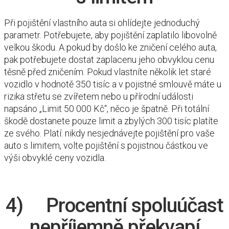
Při pojištění vlastního auta si ohlídejte jednoduchý
parametr. Potřebujete, aby pojištění zaplatilo libovolně
velkou škodu. A pokud by došlo ke zničení celého auta,
pak potřebujete dostat zaplacenu jeho obvyklou cenu
těsně před zničením. Pokud vlastníte několik let staré
vozidlo v hodnotě 350 tisíc a v pojistné smlouvě máte u
rizika střetu se zvířetem nebo u přírodní události
napsáno „Limit 50 000 Kč“, něco je špatně. Při totální
škodě dostanete pouze limit a zbylých 300 tisíc platíte
ze svého. Platí: nikdy nesjednávejte pojištění pro vaše
auto s limitem, volte pojištění s pojistnou částkou ve
výši obvyklé ceny vozidla.
4) Procentní spoluúčast
nepříjemně překvapí