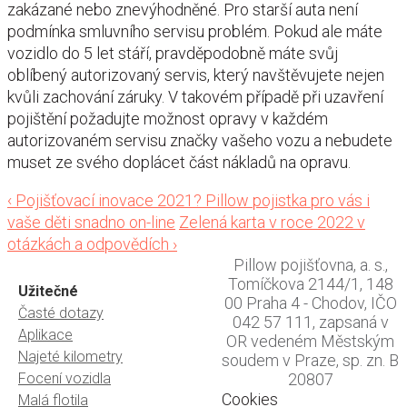
zakázané nebo znevýhodněné. Pro starší auta není
podmínka smluvního servisu problém. Pokud ale máte
vozidlo do 5 let stáří, pravděpodobně máte svůj
oblíbený autorizovaný servis, který navštěvujete nejen
kvůli zachování záruky. V takovém případě při uzavření
pojištění požadujte možnost opravy v každém
autorizovaném servisu značky vašeho vozu a nebudete
muset ze svého doplácet část nákladů na opravu.
Post
‹
Pojišťovací inovace 2021? Pillow pojistka pro vás i
vaše děti snadno on-line
Zelená karta v roce 2022 v
navigation
otázkách a odpovědích
›
Pillow pojišťovna, a. s.,
Tomíčkova 2144/1, 148
Užitečné
00 Praha 4 - Chodov, IČO
Časté dotazy
042 57 111, zapsaná v
Aplikace
OR vedeném Městským
Najeté kilometry
soudem v Praze, sp. zn. B
Focení vozidla
20807
Cookies
Malá flotila