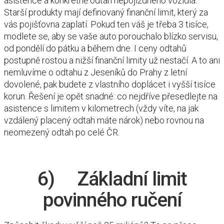
asistence a konkrétně odtah nepojízdného vozidla.
Starší produkty mají definovaný finanční limit, který za
vás pojišťovna zaplatí. Pokud ten váš je třeba 3 tisíce,
modlete se, aby se vaše auto porouchalo blízko servisu,
od pondělí do pátku a během dne. I ceny odtahů
postupně rostou a nižší finanční limity už nestačí. A to ani
nemluvíme o odtahu z Jeseníků do Prahy z letní
dovolené, pak budete z vlastního doplácet i vyšší tisíce
korun. Řešení je opět snadné: co nejdříve přesedlejte na
asistence s limitem v kilometrech (vždy víte, na jak
vzdálený placený odtah máte nárok) nebo rovnou na
neomezený odtah po celé ČR.
6) Základní limit
povinného ručení