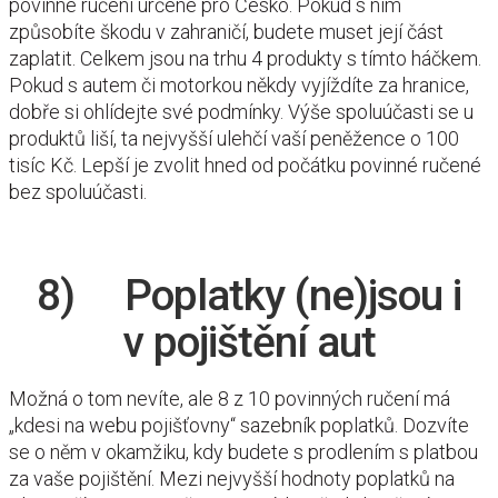
povinné ručení určené pro Česko. Pokud s ním
způsobíte škodu v zahraničí, budete muset její část
zaplatit. Celkem jsou na trhu 4 produkty s tímto háčkem.
Pokud s autem či motorkou někdy vyjíždíte za hranice,
dobře si ohlídejte své podmínky. Výše spoluúčasti se u
produktů liší, ta nejvyšší ulehčí vaší peněžence o 100
tisíc Kč. Lepší je zvolit hned od počátku povinné ručené
bez spoluúčasti.
8) Poplatky (ne)jsou i
v pojištění aut
Možná o tom nevíte, ale 8 z 10 povinných ručení má
„kdesi na webu pojišťovny“ sazebník poplatků. Dozvíte
se o něm v okamžiku, kdy budete s prodlením s platbou
za vaše pojištění. Mezi nejvyšší hodnoty poplatků na