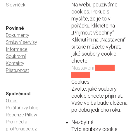
Na webu používáme
Slovníček
cookies. Pokud si
myslíte, že je to v
pořádku, klikněte na
Povinné
„Přijmout všechny“.
Dokumenty
Kliknutím na „Nastavení“
Smluvní servisy
si také můžete vybrat,
Informace
jaké soubory cookie
Soukromí
chcete.
Kontakty
Nastavení
Přijmout
Přístupnost
všechny
Cookies
Zvolte, jaké soubory
Společnost
cookie chcete přijímat.
O nás
Vaše volba bude uložena
Polštářový blog
po dobu jednoho roku.
Recenze Pillow
Pro média
Nezbytné
proPoradce.cz
Tyto soubory cookie