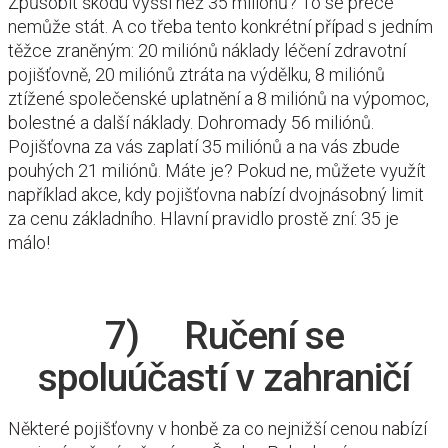
Způsobit škodu vyšší než 35 miliónů? To se přece
nemůže stát. A co třeba tento konkrétní případ s jedním
těžce zraněným: 20 miliónů náklady léčení zdravotní
pojišťovně, 20 miliónů ztráta na výdělku, 8 miliónů
ztížené společenské uplatnění a 8 miliónů na výpomoc,
bolestné a další náklady. Dohromady 56 miliónů.
Pojišťovna za vás zaplatí 35 miliónů a na vás zbude
pouhých 21 miliónů. Máte je? Pokud ne, můžete využít
například akce, kdy pojišťovna nabízí dvojnásobný limit
za cenu základního. Hlavní pravidlo prostě zní: 35 je
málo!
7) Ručení se
spoluúčastí v zahraničí
Některé pojišťovny v honbě za co nejnižší cenou nabízí