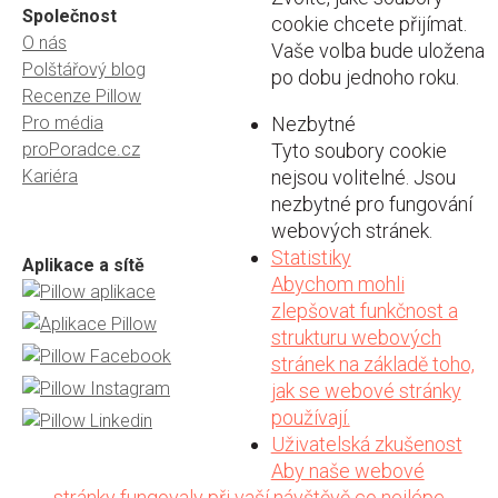
Společnost
cookie chcete přijímat.
O nás
Vaše volba bude uložena
Polštářový blog
po dobu jednoho roku.
Recenze Pillow
Pro média
Nezbytné
proPoradce.cz
Tyto soubory cookie
Kariéra
nejsou volitelné. Jsou
nezbytné pro fungování
webových stránek.
Statistiky
Aplikace a sítě
Abychom mohli
zlepšovat funkčnost a
strukturu webových
stránek na základě toho,
jak se webové stránky
používají.
Uživatelská zkušenost
Aby naše webové
stránky fungovaly při vaší návštěvě co nejlépe.