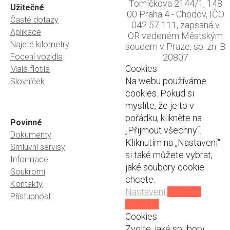
Tomíčkova 2144/1, 148
Užitečné
00 Praha 4 - Chodov, IČO
Časté dotazy
042 57 111, zapsaná v
Aplikace
OR vedeném Městským
Najeté kilometry
soudem v Praze, sp. zn. B
Focení vozidla
20807
Cookies
Malá flotila
Na webu používáme
Slovníček
cookies. Pokud si
myslíte, že je to v
pořádku, klikněte na
Povinné
„Přijmout všechny“.
Dokumenty
Kliknutím na „Nastavení“
Smluvní servisy
si také můžete vybrat,
Informace
jaké soubory cookie
Soukromí
chcete.
Kontakty
Nastavení
Přijmout
Přístupnost
všechny
Cookies
Zvolte, jaké soubory